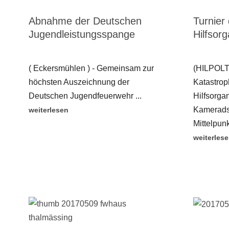
Abnahme der Deutschen
Turnier 
Jugendleistungsspange
Hilfsor
( Eckersmühlen ) - Gemeinsam zur
(HILPOLTS
höchsten Auszeichnung der
Katastroph
Deutschen Jugendfeuerwehr ...
Hilfsorgan
Kameradsc
weiterlesen
Mittelpunk
weiterles