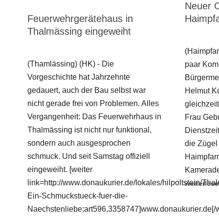
Neuer O
Feuerwehrgerätehaus in
Haimpfa
Thalmässing eingeweiht
(Haimpfarr
(Thamlässing) (HK) - Die
paar Kom
Vorgeschichte hat Jahrzehnte
Bürgermei
gedauert, auch der Bau selbst war
Helmut Ko
nicht gerade frei von Problemen. Alles
gleichzei
Vergangenheit: Das Feuerwehrhaus in
Frau Gebu
Thalmässing ist nicht nur funktional,
Dienstzei
sondern auch ausgesprochen
die Zügel
schmuck. Und seit Samstag offiziell
Haimpfarr
eingeweiht. [weiter
Kameraden
link=http://www.donaukurier.de/lokales/hilpoltstein/Tha
weiterles
Ein-Schmuckstueck-fuer-die-
Naechstenliebe;art596,3358747]www.donaukurier.de[/w