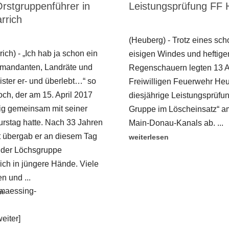
rstgruppenführer in
Leistungsprüfung FF
rrich
(Heuberg) - Trotz eines sch
ich) - „Ich hab ja schon ein
eisigen Windes und heftige
mandanten, Landräte und
Regenschauern legten 13 A
ster er- und überlebt…“ so
Freiwilligen Feuerwehr Heu
ch, der am 15. April 2017
diesjährige Leistungsprüfu
tig gemeinsam mit seiner
Gruppe im Löscheinsatz“ a
rstag hatte. Nach 33 Jahren
Main-Donau-Kanals ab. ...
t übergab er an diesem Tag
weiterlesen
 der Löchsgruppe
ich in jüngere Hände. Viele
 und ...
lmaessing-
en
eiter]