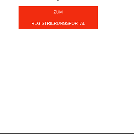
ZUM
REGISTRIERUNGSPORTAL
oth
900
2
km
Bereich