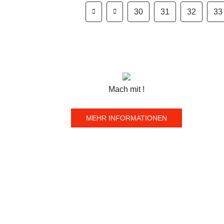
30
31
32
33
Mach mit !
MEHR INFORMATIONEN