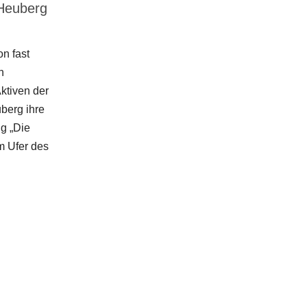
 Heuberg
on fast
n
ktiven der
berg ihre
ng „Die
m Ufer des