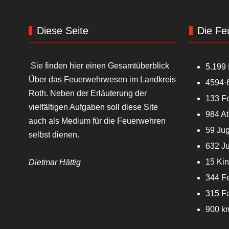
Diese Seite
Die Fe
Sie finden hier einen Gesamtüberblick
5.199 
Über das Feuerwehrwesen im Landkreis
4594·
Roth. Neben der Erläuterung der
133 F
vielfältigen Aufgaben soll diese Site
984 A
auch als Medium für die Feuerwehren
59 Ju
selbst dienen.
632 J
15 Ki
Dietmar Hättig
344 F
315 F
900 k