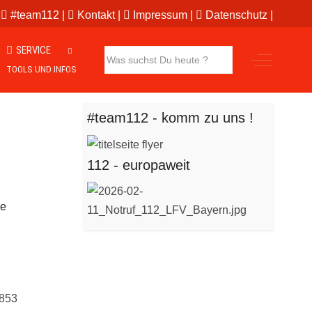
|
#team112
|
Kontakt
|
Impressum
|
Datenschutz
|
SERVICE
Off-Canva
TOOLS UND INFOS
#team112 - komm zu uns !
112 - europaweit
le