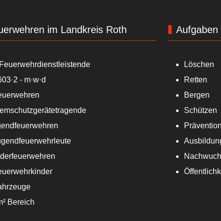
uerwehren im Landkreis Roth
Aufgaben
Feuerwehrdienstleistende
Löschen
603·2 - m·w·d
Retten
euerwehren
Bergen
temschutzgerätetragende
Schützen
gendfeuerwehren
Präventio
ugendfeuerwehrleute
Ausbildun
nderfeuerwehren
Nachwuch
euerwehrkinder
Öffentlichk
ahrzeuge
m² Bereich