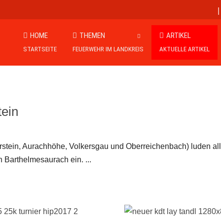
HOME
THEMEN
ARTIKEL
STARTSEITE
FEUERWEHR IM LANDKREIS
AKTUELLE ARTIKEL
ein
tein, Aurachhöhe, Volkersgau und Oberreichenbach) luden al
Barthelmesaurach ein. ...