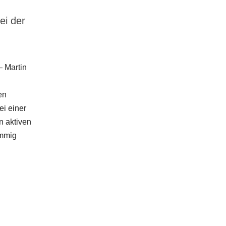
i der
— Martin
en
ei einer
 aktiven
immig