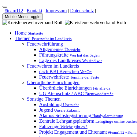
|
#team112
|
Kontakt
|
Impressum
|
Datenschutz
|
Mobile Menu Toggle
Home
Startseite
Themen
Feuerwehr im Landkreis
Feuerwehrführung
Allgemeines
Übersicht
Führungskräfte
Wer hat das Sagen
Lage des Landkreises
Wo sind wir
Feuerwehren im Landkreis
nach KBI Bereichen
Vor Ort
Feuerwehrfeste
Termine der Feste
Überörtliche Einrichtungen
Überörtliche Einrichtungen
Für alle da
UG Atemschutz / ABC
Brentwoodstraße
Sonstige Themen
Ausbildung
Übersicht
Jugend
Unsere Zukunft
Alamos Selbstregistrierung
Handyalarmierung
Zentrale Lehrgangsplattform
Lehrgänge online buche
Fahrzeuge
Welche gibt es ?
Projekt Engagement und Ehrenamt
#team112 - Komm