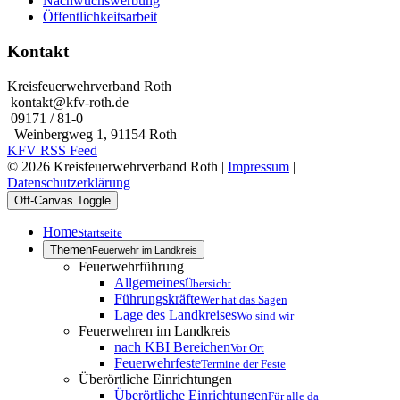
Nachwuchswerbung
Öffentlichkeitsarbeit
Kontakt
Kreisfeuerwehrverband Roth
kontakt@kfv-roth.de
09171 / 81-0
Weinbergweg 1, 91154 Roth
KFV RSS Feed
© 2026 Kreisfeuerwehrverband Roth |
Impressum
|
Datenschutzerklärung
Off-Canvas Toggle
Home
Startseite
Themen
Feuerwehr im Landkreis
Feuerwehrführung
Allgemeines
Übersicht
Führungskräfte
Wer hat das Sagen
Lage des Landkreises
Wo sind wir
Feuerwehren im Landkreis
nach KBI Bereichen
Vor Ort
Feuerwehrfeste
Termine der Feste
Überörtliche Einrichtungen
Überörtliche Einrichtungen
Für alle da