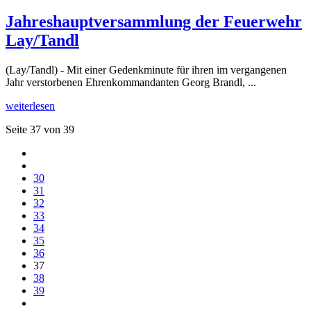
Jahreshauptversammlung der Feuerwehr
Lay/Tandl
(Lay/Tandl) - Mit einer Gedenkminute für ihren im vergangenen
Jahr verstorbenen Ehrenkommandanten Georg Brandl, ...
weiterlesen
Seite 37 von 39
30
31
32
33
34
35
36
37
38
39