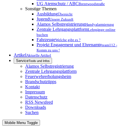
UG Atemschutz / ABC
Brentwoodstraße
Sonstige Themen
Ausbildung
Übersicht
Jugend
Unsere Zukunft
Alamos Selbstregistrierung
Handyalarmierung
Zentrale Lehrgangsplattform
Lehrgänge online
buchen
Fahrzeuge
Welche gibt es ?
Projekt Engagement und Ehrenamt
#team112 -
Komm zu uns !
Artikel
Aktuelle Artikel
Service
Tools und Infos
Alamos Selbstregistrierung
Zentrale Lehrgangsplattform
Feuerwehrerholungsheim
Brandschutztipps
Kontakt
Impressum
Datenschutz
RSS Newsfeed
Downloads
Suchen
Mobile Menu Toggle