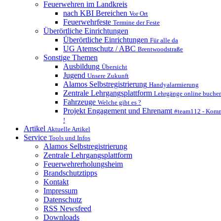
Feuerwehren im Landkreis
nach KBI Bereichen
Vor Ort
Feuerwehrfeste
Termine der Feste
Überörtliche Einrichtungen
Überörtliche Einrichtungen
Für alle da
UG Atemschutz / ABC
Brentwoodstraße
Sonstige Themen
Ausbildung
Übersicht
Jugend
Unsere Zukunft
Alamos Selbstregistrierung
Handyalarmierung
Zentrale Lehrgangsplattform
Lehrgänge online buche
Fahrzeuge
Welche gibt es ?
Projekt Engagement und Ehrenamt
#team112 - Komm
!
Artikel
Aktuelle Artikel
Service
Tools und Infos
Alamos Selbstregistrierung
Zentrale Lehrgangsplattform
Feuerwehrerholungsheim
Brandschutztipps
Kontakt
Impressum
Datenschutz
RSS Newsfeed
Downloads