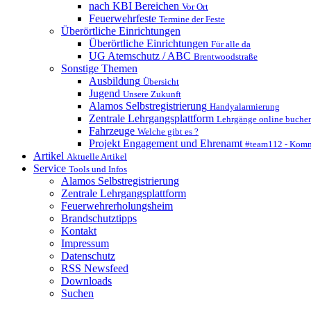
nach KBI Bereichen
Vor Ort
Feuerwehrfeste
Termine der Feste
Überörtliche Einrichtungen
Überörtliche Einrichtungen
Für alle da
UG Atemschutz / ABC
Brentwoodstraße
Sonstige Themen
Ausbildung
Übersicht
Jugend
Unsere Zukunft
Alamos Selbstregistrierung
Handyalarmierung
Zentrale Lehrgangsplattform
Lehrgänge online buche
Fahrzeuge
Welche gibt es ?
Projekt Engagement und Ehrenamt
#team112 - Komm
Artikel
Aktuelle Artikel
Service
Tools und Infos
Alamos Selbstregistrierung
Zentrale Lehrgangsplattform
Feuerwehrerholungsheim
Brandschutztipps
Kontakt
Impressum
Datenschutz
RSS Newsfeed
Downloads
Suchen