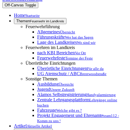
Off-Canvas Toggle
Home
Startseite
Themen
Feuerwehr im Landkreis
Feuerwehrführung
Allgemeines
Übersicht
Führungskräfte
Wer hat das Sagen
Lage des Landkreises
Wo sind wir
Feuerwehren im Landkreis
nach KBI Bereichen
Vor Ort
Feuerwehrfeste
Termine der Feste
Überörtliche Einrichtungen
Überörtliche Einrichtungen
Für alle da
UG Atemschutz / ABC
Brentwoodstraße
Sonstige Themen
Ausbildung
Übersicht
Jugend
Unsere Zukunft
Alamos Selbstregistrierung
Handyalarmierung
Zentrale Lehrgangsplattform
Lehrgänge online
buchen
Fahrzeuge
Welche gibt es ?
Projekt Engagement und Ehrenamt
#team112 -
Komm zu uns !
Artikel
Aktuelle Artikel