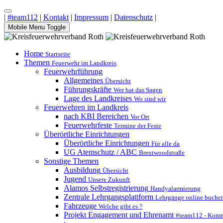
|
#team112
|
Kontakt
|
Impressum
|
Datenschutz
|
Mobile Menu Toggle
Home
Startseite
Themen
Feuerwehr im Landkreis
Feuerwehrführung
Allgemeines
Übersicht
Führungskräfte
Wer hat das Sagen
Lage des Landkreises
Wo sind wir
Feuerwehren im Landkreis
nach KBI Bereichen
Vor Ort
Feuerwehrfeste
Termine der Feste
Überörtliche Einrichtungen
Überörtliche Einrichtungen
Für alle da
UG Atemschutz / ABC
Brentwoodstraße
Sonstige Themen
Ausbildung
Übersicht
Jugend
Unsere Zukunft
Alamos Selbstregistrierung
Handyalarmierung
Zentrale Lehrgangsplattform
Lehrgänge online buche
Fahrzeuge
Welche gibt es ?
Projekt Engagement und Ehrenamt
#team112 - Komm