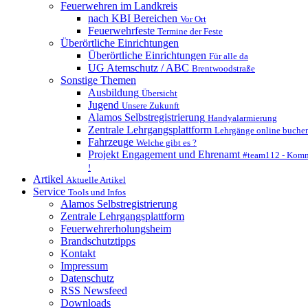
Feuerwehren im Landkreis
nach KBI Bereichen
Vor Ort
Feuerwehrfeste
Termine der Feste
Überörtliche Einrichtungen
Überörtliche Einrichtungen
Für alle da
UG Atemschutz / ABC
Brentwoodstraße
Sonstige Themen
Ausbildung
Übersicht
Jugend
Unsere Zukunft
Alamos Selbstregistrierung
Handyalarmierung
Zentrale Lehrgangsplattform
Lehrgänge online buche
Fahrzeuge
Welche gibt es ?
Projekt Engagement und Ehrenamt
#team112 - Komm
!
Artikel
Aktuelle Artikel
Service
Tools und Infos
Alamos Selbstregistrierung
Zentrale Lehrgangsplattform
Feuerwehrerholungsheim
Brandschutztipps
Kontakt
Impressum
Datenschutz
RSS Newsfeed
Downloads