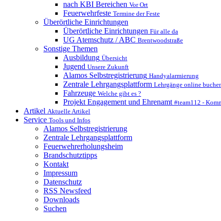
nach KBI Bereichen
Vor Ort
Feuerwehrfeste
Termine der Feste
Überörtliche Einrichtungen
Überörtliche Einrichtungen
Für alle da
UG Atemschutz / ABC
Brentwoodstraße
Sonstige Themen
Ausbildung
Übersicht
Jugend
Unsere Zukunft
Alamos Selbstregistrierung
Handyalarmierung
Zentrale Lehrgangsplattform
Lehrgänge online buche
Fahrzeuge
Welche gibt es ?
Projekt Engagement und Ehrenamt
#team112 - Komm
Artikel
Aktuelle Artikel
Service
Tools und Infos
Alamos Selbstregistrierung
Zentrale Lehrgangsplattform
Feuerwehrerholungsheim
Brandschutztipps
Kontakt
Impressum
Datenschutz
RSS Newsfeed
Downloads
Suchen