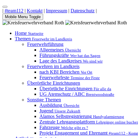
|
#team112
|
Kontakt
|
Impressum
|
Datenschutz
|
Mobile Menu Toggle
Home
Startseite
Themen
Feuerwehr im Landkreis
Feuerwehrführung
Allgemeines
Übersicht
Führungskräfte
Wer hat das Sagen
Lage des Landkreises
Wo sind wir
Feuerwehren im Landkreis
nach KBI Bereichen
Vor Ort
Feuerwehrfeste
Termine der Feste
Überörtliche Einrichtungen
Überörtliche Einrichtungen
Für alle da
UG Atemschutz / ABC
Brentwoodstraße
Sonstige Themen
Ausbildung
Übersicht
Jugend
Unsere Zukunft
Alamos Selbstregistrierung
Handyalarmierung
Zentrale Lehrgangsplattform
Lehrgänge online buche
Fahrzeuge
Welche gibt es ?
Projekt Engagement und Ehrenamt
#team112 - Komm