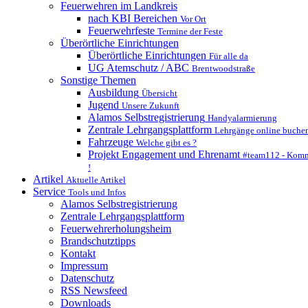
Feuerwehren im Landkreis
nach KBI Bereichen
Vor Ort
Feuerwehrfeste
Termine der Feste
Überörtliche Einrichtungen
Überörtliche Einrichtungen
Für alle da
UG Atemschutz / ABC
Brentwoodstraße
Sonstige Themen
Ausbildung
Übersicht
Jugend
Unsere Zukunft
Alamos Selbstregistrierung
Handyalarmierung
Zentrale Lehrgangsplattform
Lehrgänge online buche
Fahrzeuge
Welche gibt es ?
Projekt Engagement und Ehrenamt
#team112 - Komm
!
Artikel
Aktuelle Artikel
Service
Tools und Infos
Alamos Selbstregistrierung
Zentrale Lehrgangsplattform
Feuerwehrerholungsheim
Brandschutztipps
Kontakt
Impressum
Datenschutz
RSS Newsfeed
Downloads