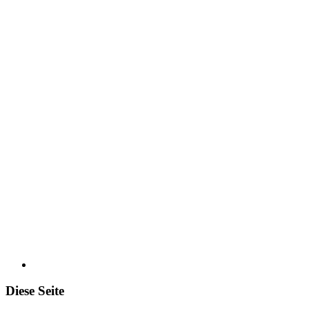
5.199
Aktive
900
2
km
Bereich
Diese Seite