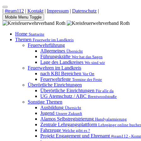
|
#team112
|
Kontakt
|
Impressum
|
Datenschutz
|
Mobile Menu Toggle
Home
Startseite
Themen
Feuerwehr im Landkreis
Feuerwehrführung
Allgemeines
Übersicht
Führungskräfte
Wer hat das Sagen
Lage des Landkreises
Wo sind wir
Feuerwehren im Landkreis
nach KBI Bereichen
Vor Ort
Feuerwehrfeste
Termine der Feste
Überörtliche Einrichtungen
Überörtliche Einrichtungen
Für alle da
UG Atemschutz / ABC
Brentwoodstraße
Sonstige Themen
Ausbildung
Übersicht
Jugend
Unsere Zukunft
Alamos Selbstregistrierung
Handyalarmierung
Zentrale Lehrgangsplattform
Lehrgänge online buche
Fahrzeuge
Welche gibt es ?
Projekt Engagement und Ehrenamt
#team112 - Komm