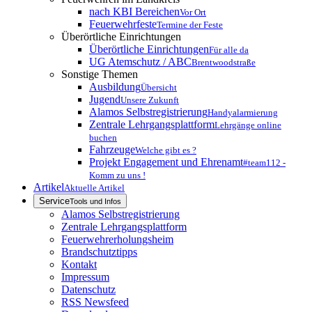
nach KBI Bereichen
Vor Ort
Feuerwehrfeste
Termine der Feste
Überörtliche Einrichtungen
Überörtliche Einrichtungen
Für alle da
UG Atemschutz / ABC
Brentwoodstraße
Sonstige Themen
Ausbildung
Übersicht
Jugend
Unsere Zukunft
Alamos Selbstregistrierung
Handyalarmierung
Zentrale Lehrgangsplattform
Lehrgänge online
buchen
Fahrzeuge
Welche gibt es ?
Projekt Engagement und Ehrenamt
#team112 -
Komm zu uns !
Artikel
Aktuelle Artikel
Service
Tools und Infos
Alamos Selbstregistrierung
Zentrale Lehrgangsplattform
Feuerwehrerholungsheim
Brandschutztipps
Kontakt
Impressum
Datenschutz
RSS Newsfeed