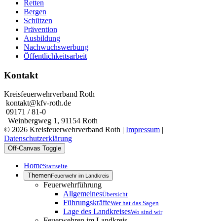
Retten
Bergen
Schützen
Prävention
Ausbildung
Nachwuchswerbung
Öffentlichkeitsarbeit
Kontakt
Kreisfeuerwehrverband Roth
kontakt@kfv-roth.de
09171 / 81-0
Weinbergweg 1, 91154 Roth
© 2026 Kreisfeuerwehrverband Roth |
Impressum
|
Datenschutzerklärung
Off-Canvas Toggle
Home
Startseite
Themen
Feuerwehr im Landkreis
Feuerwehrführung
Allgemeines
Übersicht
Führungskräfte
Wer hat das Sagen
Lage des Landkreises
Wo sind wir
Feuerwehren im Landkreis