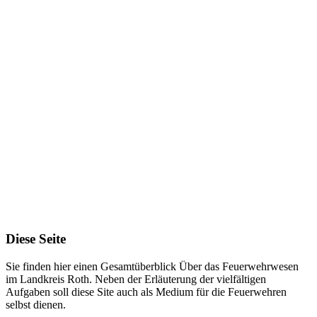
Ortswehren
5.199
Aktive
900
2
km
Bereich
Diese Seite
Sie finden hier einen Gesamtüberblick Über das Feuerwehrwesen
im Landkreis Roth. Neben der Erläuterung der vielfältigen
Aufgaben soll diese Site auch als Medium für die Feuerwehren
selbst dienen.