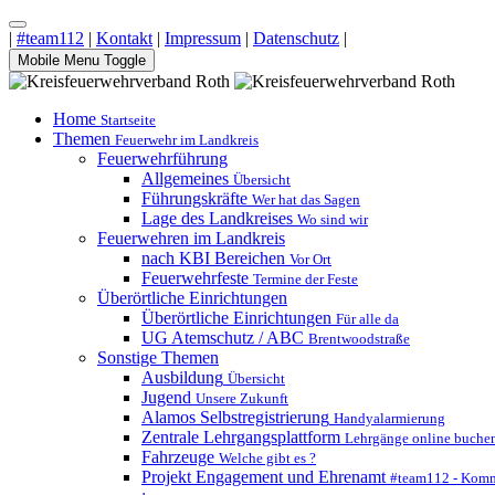
|
#team112
|
Kontakt
|
Impressum
|
Datenschutz
|
Mobile Menu Toggle
Home
Startseite
Themen
Feuerwehr im Landkreis
Feuerwehrführung
Allgemeines
Übersicht
Führungskräfte
Wer hat das Sagen
Lage des Landkreises
Wo sind wir
Feuerwehren im Landkreis
nach KBI Bereichen
Vor Ort
Feuerwehrfeste
Termine der Feste
Überörtliche Einrichtungen
Überörtliche Einrichtungen
Für alle da
UG Atemschutz / ABC
Brentwoodstraße
Sonstige Themen
Ausbildung
Übersicht
Jugend
Unsere Zukunft
Alamos Selbstregistrierung
Handyalarmierung
Zentrale Lehrgangsplattform
Lehrgänge online buche
Fahrzeuge
Welche gibt es ?
Projekt Engagement und Ehrenamt
#team112 - Komm