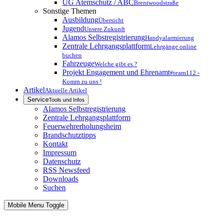
UG Atemschutz / ABC
Brentwoodstraße
Sonstige Themen
Ausbildung
Übersicht
Jugend
Unsere Zukunft
Alamos Selbstregistrierung
Handyalarmierung
Zentrale Lehrgangsplattform
Lehrgänge online
buchen
Fahrzeuge
Welche gibt es ?
Projekt Engagement und Ehrenamt
#team112 -
Komm zu uns !
Artikel
Aktuelle Artikel
Service
Tools und Infos
Alamos Selbstregistrierung
Zentrale Lehrgangsplattform
Feuerwehrerholungsheim
Brandschutztipps
Kontakt
Impressum
Datenschutz
RSS Newsfeed
Downloads
Suchen
Mobile Menu Toggle