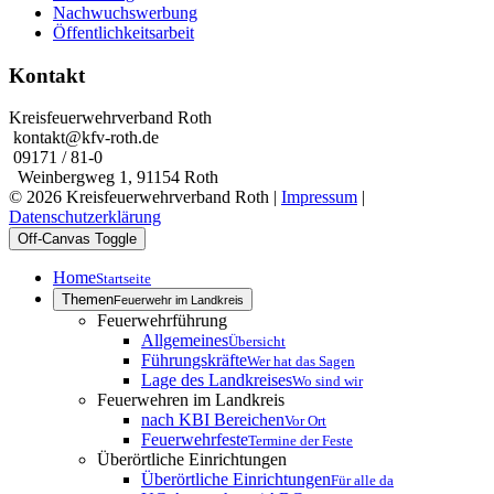
Nachwuchswerbung
Öffentlichkeitsarbeit
Kontakt
Kreisfeuerwehrverband Roth
kontakt@kfv-roth.de
09171 / 81-0
Weinbergweg 1, 91154 Roth
© 2026 Kreisfeuerwehrverband Roth |
Impressum
|
Datenschutzerklärung
Off-Canvas Toggle
Home
Startseite
Themen
Feuerwehr im Landkreis
Feuerwehrführung
Allgemeines
Übersicht
Führungskräfte
Wer hat das Sagen
Lage des Landkreises
Wo sind wir
Feuerwehren im Landkreis
nach KBI Bereichen
Vor Ort
Feuerwehrfeste
Termine der Feste
Überörtliche Einrichtungen
Überörtliche Einrichtungen
Für alle da