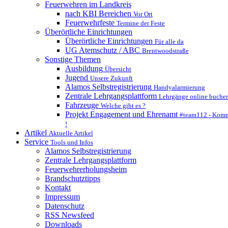
Feuerwehren im Landkreis
nach KBI Bereichen
Vor Ort
Feuerwehrfeste
Termine der Feste
Überörtliche Einrichtungen
Überörtliche Einrichtungen
Für alle da
UG Atemschutz / ABC
Brentwoodstraße
Sonstige Themen
Ausbildung
Übersicht
Jugend
Unsere Zukunft
Alamos Selbstregistrierung
Handyalarmierung
Zentrale Lehrgangsplattform
Lehrgänge online buche
Fahrzeuge
Welche gibt es ?
Projekt Engagement und Ehrenamt
#team112 - Komm
!
Artikel
Aktuelle Artikel
Service
Tools und Infos
Alamos Selbstregistrierung
Zentrale Lehrgangsplattform
Feuerwehrerholungsheim
Brandschutztipps
Kontakt
Impressum
Datenschutz
RSS Newsfeed
Downloads