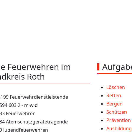
euerwehren im Landkrei
117
5.199
Ortswehren
Aktive
ie Feuerwehren im
Aufgab
dkreis Roth
Löschen
Retten
.199 Feuerwehrdienstleistende
Bergen
594·603·2 - m·w·d
Schützen
33 Feuerwehren
Prävention
84 Atemschutzgerätetragende
Ausbildung
9 Jugendfeuerwehren