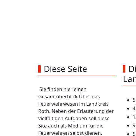
Die F
16
Stützpunktwehren
Diese Seite
D
Lan
Sie finden hier einen
Gesamtüberblick Über das
5
Feuerwehrwesen im Landkreis
4
Roth. Neben der Erläuterung der
1
vielfältigen Aufgaben soll diese
9
Site auch als Medium für die
Feuerwehren selbst dienen.
5