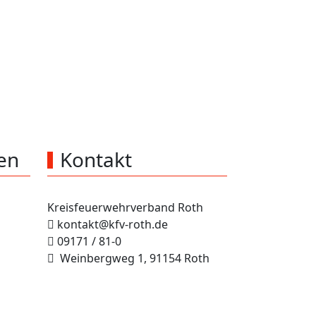
s Roth
900
2
km
Bereich
en
Kontakt
Kreisfeuerwehrverband Roth
kontakt@kfv-roth.de
09171 / 81-0
Weinbergweg 1, 91154 Roth