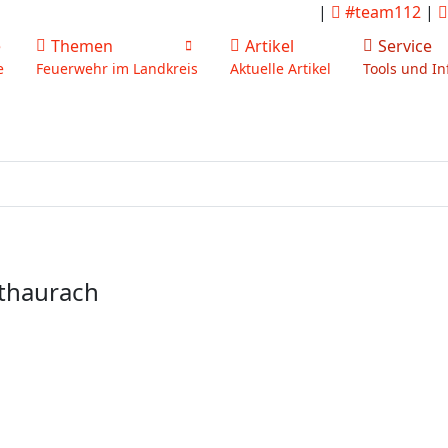
|
#team112
|
e
Themen
Artikel
Service
e
Feuerwehr im Landkreis
Aktuelle Artikel
Tools und In
thaurach