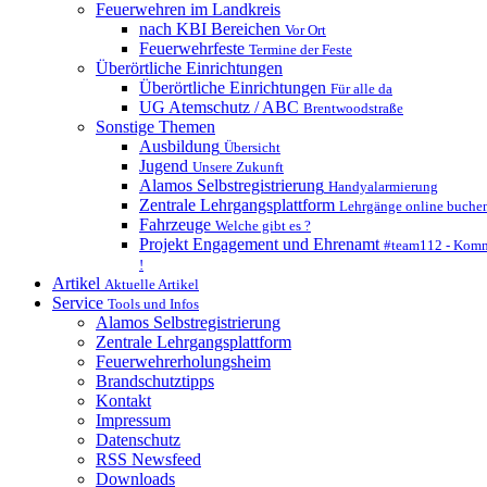
Feuerwehren im Landkreis
nach KBI Bereichen
Vor Ort
Feuerwehrfeste
Termine der Feste
Überörtliche Einrichtungen
Überörtliche Einrichtungen
Für alle da
UG Atemschutz / ABC
Brentwoodstraße
Sonstige Themen
Ausbildung
Übersicht
Jugend
Unsere Zukunft
Alamos Selbstregistrierung
Handyalarmierung
Zentrale Lehrgangsplattform
Lehrgänge online buche
Fahrzeuge
Welche gibt es ?
Projekt Engagement und Ehrenamt
#team112 - Komm
!
Artikel
Aktuelle Artikel
Service
Tools und Infos
Alamos Selbstregistrierung
Zentrale Lehrgangsplattform
Feuerwehrerholungsheim
Brandschutztipps
Kontakt
Impressum
Datenschutz
RSS Newsfeed
Downloads