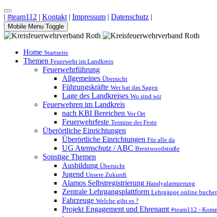
|
#team112
|
Kontakt
|
Impressum
|
Datenschutz
|
Mobile Menu Toggle
Home
Startseite
Themen
Feuerwehr im Landkreis
Feuerwehrführung
Allgemeines
Übersicht
Führungskräfte
Wer hat das Sagen
Lage des Landkreises
Wo sind wir
Feuerwehren im Landkreis
nach KBI Bereichen
Vor Ort
Feuerwehrfeste
Termine der Feste
Überörtliche Einrichtungen
Überörtliche Einrichtungen
Für alle da
UG Atemschutz / ABC
Brentwoodstraße
Sonstige Themen
Ausbildung
Übersicht
Jugend
Unsere Zukunft
Alamos Selbstregistrierung
Handyalarmierung
Zentrale Lehrgangsplattform
Lehrgänge online buche
Fahrzeuge
Welche gibt es ?
Projekt Engagement und Ehrenamt
#team112 - Komm