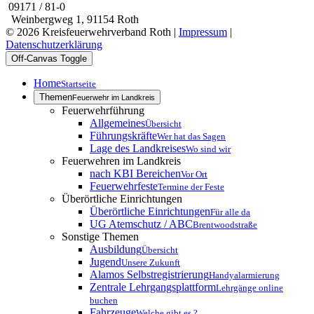
09171 / 81-0
Weinbergweg 1, 91154 Roth
© 2026 Kreisfeuerwehrverband Roth |
Impressum
|
Datenschutzerklärung
Off-Canvas Toggle
Home
Startseite
Themen
Feuerwehr im Landkreis
Feuerwehrführung
Allgemeines
Übersicht
Führungskräfte
Wer hat das Sagen
Lage des Landkreises
Wo sind wir
Feuerwehren im Landkreis
nach KBI Bereichen
Vor Ort
Feuerwehrfeste
Termine der Feste
Überörtliche Einrichtungen
Überörtliche Einrichtungen
Für alle da
UG Atemschutz / ABC
Brentwoodstraße
Sonstige Themen
Ausbildung
Übersicht
Jugend
Unsere Zukunft
Alamos Selbstregistrierung
Handyalarmierung
Zentrale Lehrgangsplattform
Lehrgänge online
buchen
Fahrzeuge
Welche gibt es ?