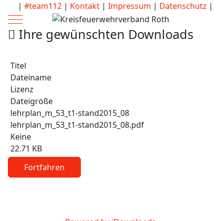
|
#team112
|
Kontakt
|
Impressum
|
Datenschutz
|
Mobile Menu Toggle
Ihre gewünschten Downloads
Titel
Dateiname
Lizenz
Dateigröße
lehrplan_m_53_t1-stand2015_08
lehrplan_m_53_t1-stand2015_08.pdf
Keine
22.71 KB
Captcha
*
Fortfahren