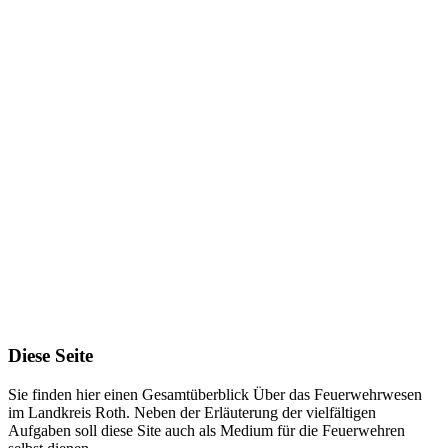
Ortswehren
5.199
Aktive
900
2
km
Bereich
Diese Seite
Sie finden hier einen Gesamtüberblick Über das Feuerwehrwesen
im Landkreis Roth. Neben der Erläuterung der vielfältigen
Aufgaben soll diese Site auch als Medium für die Feuerwehren