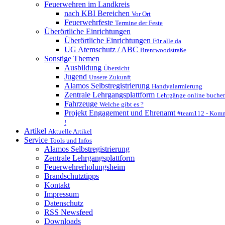
Feuerwehren im Landkreis
nach KBI Bereichen
Vor Ort
Feuerwehrfeste
Termine der Feste
Überörtliche Einrichtungen
Überörtliche Einrichtungen
Für alle da
UG Atemschutz / ABC
Brentwoodstraße
Sonstige Themen
Ausbildung
Übersicht
Jugend
Unsere Zukunft
Alamos Selbstregistrierung
Handyalarmierung
Zentrale Lehrgangsplattform
Lehrgänge online buche
Fahrzeuge
Welche gibt es ?
Projekt Engagement und Ehrenamt
#team112 - Komm
!
Artikel
Aktuelle Artikel
Service
Tools und Infos
Alamos Selbstregistrierung
Zentrale Lehrgangsplattform
Feuerwehrerholungsheim
Brandschutztipps
Kontakt
Impressum
Datenschutz
RSS Newsfeed
Downloads