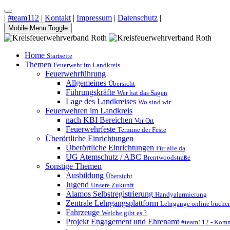
|
#team112
|
Kontakt
|
Impressum
|
Datenschutz
|
Mobile Menu Toggle
Home
Startseite
Themen
Feuerwehr im Landkreis
Feuerwehrführung
Allgemeines
Übersicht
Führungskräfte
Wer hat das Sagen
Lage des Landkreises
Wo sind wir
Feuerwehren im Landkreis
nach KBI Bereichen
Vor Ort
Feuerwehrfeste
Termine der Feste
Überörtliche Einrichtungen
Überörtliche Einrichtungen
Für alle da
UG Atemschutz / ABC
Brentwoodstraße
Sonstige Themen
Ausbildung
Übersicht
Jugend
Unsere Zukunft
Alamos Selbstregistrierung
Handyalarmierung
Zentrale Lehrgangsplattform
Lehrgänge online buche
Fahrzeuge
Welche gibt es ?
Projekt Engagement und Ehrenamt
#team112 - Komm