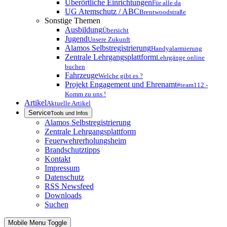
Überörtliche Einrichtungen
Für alle da
UG Atemschutz / ABC
Brentwoodstraße
Sonstige Themen
Ausbildung
Übersicht
Jugend
Unsere Zukunft
Alamos Selbstregistrierung
Handyalarmierung
Zentrale Lehrgangsplattform
Lehrgänge online
buchen
Fahrzeuge
Welche gibt es ?
Projekt Engagement und Ehrenamt
#team112 -
Komm zu uns !
Artikel
Aktuelle Artikel
Service
Tools und Infos
Alamos Selbstregistrierung
Zentrale Lehrgangsplattform
Feuerwehrerholungsheim
Brandschutztipps
Kontakt
Impressum
Datenschutz
RSS Newsfeed
Downloads
Suchen
Mobile Menu Toggle