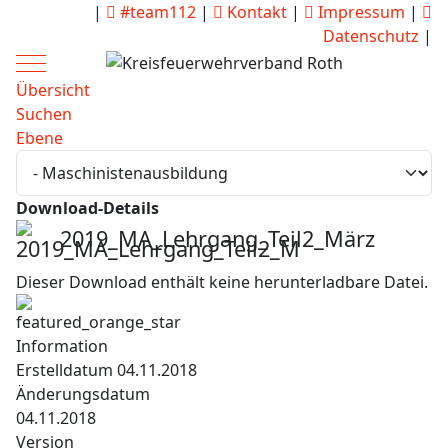
|
#team112
|
Kontakt
|
Impressum
|
Datenschutz
|
Mobile Menu Toggle
Übersicht
Suchen
Ebene
Download-Details
2019_MA_Lehrgang_Teil2_März
Dieser Download enthält keine herunterladbare Datei.
Information
Erstelldatum
04.11.2018
Änderungsdatum
04.11.2018
Version