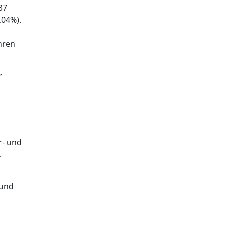
37
,04%).
hren
r
r- und
.
 und