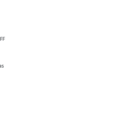
FF
as