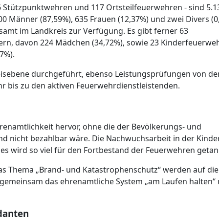
6 Stützpunktwehren und 117 Ortsteilfeuerwehren - sind 5.1
00 Männer (87,59%), 635 Frauen (12,37%) und zwei Divers (0
amt im Landkreis zur Verfügung. Es gibt ferner 63
rn, davon 224 Mädchen (34,72%),
sowie 23 Kinderfeuerwe
7%).
isebene durchgeführt, ebenso Leistungsprüfungen von de
 bis zu den aktiven Feuerwehrdienstleistenden.
enamtlichkeit hervor, ohne die der Bevölkerungs- und
nd nicht bezahlbar wäre. Die Nachwuchsarbeit in der Kinde
es wird so viel für den Fortbestand der Feuerwehren getan
s Thema „Brand- und Katastrophenschutz“ werden auf die
emeinsam das ehrenamtliche System „am Laufen halten“
danten