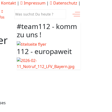
Kontakt
|
Impressum
|
Datenschutz
|
Off-Canvas Toggle
fos
#team112 - komm
zu uns !
er
112 - europaweit
ses