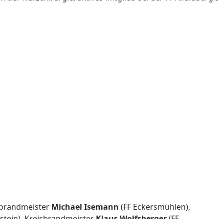
brandmeister
Michael Isemann
(FF Eckersmühlen),
tstein), Kreisbrandmeister
Klaus Wolfsberger
(FF