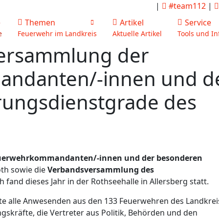
|
#team112
|
e
Themen
Artikel
Service
e
Feuerwehr im Landkreis
Aktuelle Artikel
Tools und In
tversammlung der
ndanten/-innen und d
ungsdienstgrade des
euerwehrkommandanten/-innen
und der besonderen
th sowie die
Verbandsversammlung des
h fand dieses Jahr in der Rothseehalle in Allersberg statt.
e alle Anwesenden aus den 133 Feuerwehren des Landkrei
skräfte, die Vertreter aus Politik, Behörden und den