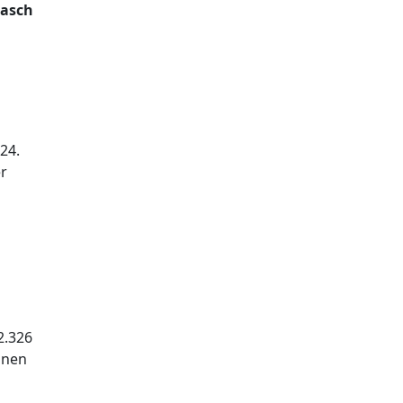
dasch
24.
er
2.326
onen