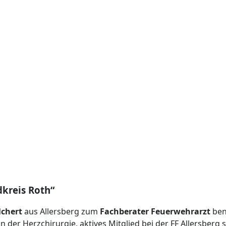
dkreis Roth“
lchert
aus Allersberg zum
Fachberater Feuerwehrarzt
ben
n der Herzchirurgie, aktives Mitglied bei der FF Allersberg 