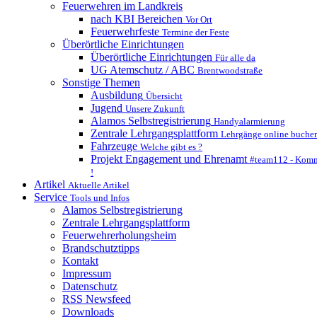
Feuerwehren im Landkreis
nach KBI Bereichen
Vor Ort
Feuerwehrfeste
Termine der Feste
Überörtliche Einrichtungen
Überörtliche Einrichtungen
Für alle da
UG Atemschutz / ABC
Brentwoodstraße
Sonstige Themen
Ausbildung
Übersicht
Jugend
Unsere Zukunft
Alamos Selbstregistrierung
Handyalarmierung
Zentrale Lehrgangsplattform
Lehrgänge online buche
Fahrzeuge
Welche gibt es ?
Projekt Engagement und Ehrenamt
#team112 - Komm
!
Artikel
Aktuelle Artikel
Service
Tools und Infos
Alamos Selbstregistrierung
Zentrale Lehrgangsplattform
Feuerwehrerholungsheim
Brandschutztipps
Kontakt
Impressum
Datenschutz
RSS Newsfeed
Downloads