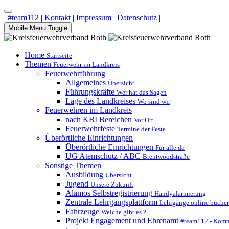
|
#team112
|
Kontakt
|
Impressum
|
Datenschutz
|
Mobile Menu Toggle
Home
Startseite
Themen
Feuerwehr im Landkreis
Feuerwehrführung
Allgemeines
Übersicht
Führungskräfte
Wer hat das Sagen
Lage des Landkreises
Wo sind wir
Feuerwehren im Landkreis
nach KBI Bereichen
Vor Ort
Feuerwehrfeste
Termine der Feste
Überörtliche Einrichtungen
Überörtliche Einrichtungen
Für alle da
UG Atemschutz / ABC
Brentwoodstraße
Sonstige Themen
Ausbildung
Übersicht
Jugend
Unsere Zukunft
Alamos Selbstregistrierung
Handyalarmierung
Zentrale Lehrgangsplattform
Lehrgänge online buche
Fahrzeuge
Welche gibt es ?
Projekt Engagement und Ehrenamt
#team112 - Komm