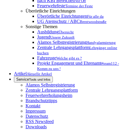
nach KBI Bereichen
Vor Ort
Feuerwehrfeste
Termine der Feste
Überörtliche Einrichtungen
Überörtliche Einrichtungen
Für alle da
UG Atemschutz / ABC
Brentwoodstraße
Sonstige Themen
Ausbildung
Übersicht
Jugend
Unsere Zukunft
Alamos Selbstregistrierung
Handyalarmierung
Zentrale Lehrgangsplattform
Lehrgänge online
buchen
Fahrzeuge
Welche gibt es ?
Projekt Engagement und Ehrenamt
#team112 -
Komm zu uns !
Artikel
Aktuelle Artikel
Service
Tools und Infos
Alamos Selbstregistrierung
Zentrale Lehrgangsplattform
Feuerwehrerholungsheim
Brandschutztipps
Kontakt
Impressum
Datenschutz
RSS Newsfeed
Downloads