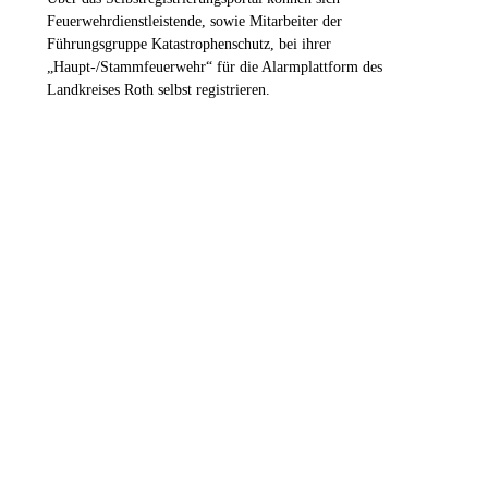
Feuerwehrdienstleistende, sowie Mitarbeiter der
Führungsgruppe Katastrophenschutz, bei ihrer
„Haupt-/Stammfeuerwehr“ für die Alarmplattform des
Landkreises Roth selbst registrieren.
ZUM REGISTRIERUNGSPORTAL
Die Feuerwehren im Landkreis
Roth
16
Stützpunktwehren