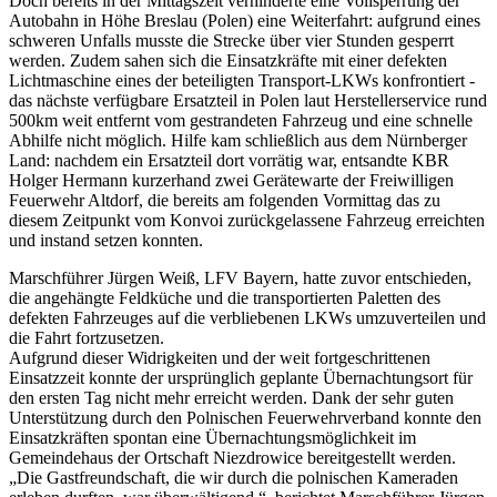
Doch bereits in der Mittagszeit verhinderte eine Vollsperrung der
Autobahn in Höhe Breslau (Polen) eine Weiterfahrt: aufgrund eines
schweren Unfalls musste die Strecke über vier Stunden gesperrt
werden. Zudem sahen sich die Einsatzkräfte mit einer defekten
Lichtmaschine eines der beteiligten Transport-LKWs konfrontiert -
das nächste verfügbare Ersatzteil in Polen laut Herstellerservice rund
500km weit entfernt vom gestrandeten Fahrzeug und eine schnelle
Abhilfe nicht möglich. Hilfe kam schließlich aus dem Nürnberger
Land: nachdem ein Ersatzteil dort vorrätig war, entsandte KBR
Holger Hermann kurzerhand zwei Gerätewarte der Freiwilligen
Feuerwehr Altdorf, die bereits am folgenden Vormittag das zu
diesem Zeitpunkt vom Konvoi zurückgelassene Fahrzeug erreichten
und instand setzen konnten.
Marschführer Jürgen Weiß, LFV Bayern, hatte zuvor entschieden,
die angehängte Feldküche und die transportierten Paletten des
defekten Fahrzeuges auf die verbliebenen LKWs umzuverteilen und
die Fahrt fortzusetzen.
Aufgrund dieser Widrigkeiten und der weit fortgeschrittenen
Einsatzzeit konnte der ursprünglich geplante Übernachtungsort für
den ersten Tag nicht mehr erreicht werden. Dank der sehr guten
Unterstützung durch den Polnischen Feuerwehrverband konnte den
Einsatzkräften spontan eine Übernachtungsmöglichkeit im
Gemeindehaus der Ortschaft Niezdrowice bereitgestellt werden.
„Die Gastfreundschaft, die wir durch die polnischen Kameraden