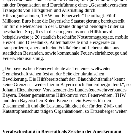
mit der Organisation und Durchführung eines „Gesamtbayerischen
Transports von Hilfsgütern und Ausrüstung durch
Hilfsorganisationen, THW und Feuerwehr“ beauftragt. Fünf
Millionen Euro hatte die Bayerische Staatsregierung bereitgestellt,
um für die Menschen in der Ukraine dringend benötigte Güter zu
beschaffen. So galt es in diesem gemeinsamen Hilfskonvoi
beispielsweise je 20 staatlich beschaffte Notstromaggregate, mobile
Heizöl- und Dieseltanks, Aufenthaltszelte und Heizgeräte zu
transportieren, aber auch eine Feldküche und Lebensmittel aus
staatlichen Beständen, sowie kommunale Feuerwehrfahrzeuge und
Feuerwehrausrüstung.
„Die bayerischen Feuerwehrleute als Teil einer weltweiten
Gemeinschaft stehen fest an der Seite der ukrainischen
Bevölkerung. Die Hilfsbereitschaft der ‚Blauchlichtfamilie‘ kennt
keine Grenzen – weder hier in Bayern noch länderübergreifend.“, so
Johann Eitzenberger, Vorsitzender des Landesfeuerwehrverbandes
Bayern. Dieser gemeinsame Hilfskonvoi von Feuerwehren, THW
und dem Bayerischen Roten Kreuz sei ein Beweis für den
Zusammenhalt und die Leistungsfähigkeit der für den Zivil- und
Katastrophenschutz tätigen Organisationen, so Eitzenberger weiter.
Verabschiedung in Bayreuth als Zeichen der Anerkennung