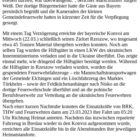
erleben durften, war überwältigend.“, berichtet Marschführer Jürgen
Weiß. Der dortige Bürgermeister hatte die Gäste aus Bayern
persönlich begrüßt und die Kameraden der kleinen
Gemeindefeuerwehr hatten in kürzester Zeit für die Verpflegung
gesorgt.
Mit einem Tag Verzögerung erreichte der bayerische Konvoi am
Mittwoch (22.03.) schließlich seinen Zielort Rzeszow, wo insgesamt
etwa 45 Tonnen Material übergeben werden konnten. Noch am
selben Tag wurden die Hilfsgüter in einen LKW des ukrainischen
Innenministeriums verladen und in die Ukraine überführt. Das zeigte
einmal mehr, wie dringend die Hilfsgüter benötigt werden. Während
die Hilfsgüter in Rzeszow verladen wurden, wurden die
gespendeten Feuerwehrfahrzeuge – ein Mannschaftstransportwagen
der Gemeinde Elchingen und ein Löschfahrzeug des Marktes
Türkheim – sowie der Feldküchenanhänger nach Nisko an die
dortige Feuerwehrschule überführt und an die polnische
Berufsfeuerwehr zur Verteilung an die ukrainischen Feuerwehren
übergeben.
Nach einer kurzen Nachtruhe konnten die Einsatzkräfte von BRK,
THW und Feuerwehren dann am 23.03.2023 ihre Fahrt um 05:20
Uhr Richtung Heimat antreten. Nachdem das inzwischen reparierte
Fahrzeug in Breslau wieder in den Konvoi aufgenommen wurde,
erreichten alle Einsatzkräfte bis in die Abendstunden ihre jeweiligen
Heimatstandorte.