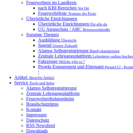
Feuerwehren im Landkreis
nach KBI Bereichen
Vor Ort
Feuerwehrfeste
Termine der Feste
Überörtliche Einrichtungen
Überörtliche Einrichtungen
Für alle da
UG Atemschutz / ABC
Brentwoodstraße
Sonstige Themen
Ausbildung
Übersicht
Jugend
Unsere Zukunft
Alamos Selbstregistrierung
Handyalarmierung
Zentrale Lehrgangsplattform
Lehrgänge online buche
Fahrzeuge
Welche gibt es ?
Projekt Engagement und Ehrenamt
#team112 - Komm
!
Artikel
Aktuelle Artikel
Service
Tools und Infos
Alamos Selbstregistrierung
Zentrale Lehrgangsplattform
Feuerwehrerholungsheim
Brandschutztipps
Kontakt
Impressum
Datenschutz
RSS Newsfeed
Downloads