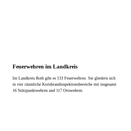
Aktive
900
2
km
Bereich
Feuerwehren im Landkreis
Im Landkreis Roth gibt es 133 Feuerwehren. Sie gliedern sich
in vier räumliche Kreisbrandinspektionsbereiche mit insgesamt
16 Stützpunktwehren und 117 Ortswehren.
ZU DEN FEUERWEHREN