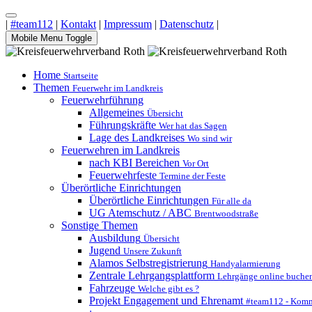
|
#team112
|
Kontakt
|
Impressum
|
Datenschutz
|
Mobile Menu Toggle
Home
Startseite
Themen
Feuerwehr im Landkreis
Feuerwehrführung
Allgemeines
Übersicht
Führungskräfte
Wer hat das Sagen
Lage des Landkreises
Wo sind wir
Feuerwehren im Landkreis
nach KBI Bereichen
Vor Ort
Feuerwehrfeste
Termine der Feste
Überörtliche Einrichtungen
Überörtliche Einrichtungen
Für alle da
UG Atemschutz / ABC
Brentwoodstraße
Sonstige Themen
Ausbildung
Übersicht
Jugend
Unsere Zukunft
Alamos Selbstregistrierung
Handyalarmierung
Zentrale Lehrgangsplattform
Lehrgänge online buche
Fahrzeuge
Welche gibt es ?
Projekt Engagement und Ehrenamt
#team112 - Komm