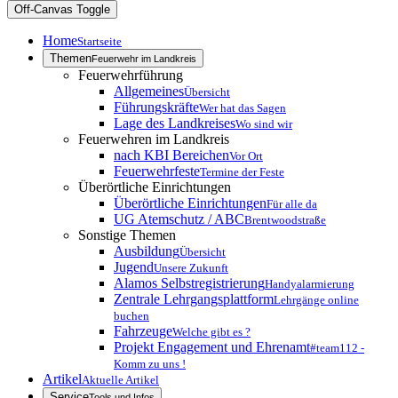
Off-Canvas Toggle
Home
Startseite
Themen
Feuerwehr im Landkreis
Feuerwehrführung
Allgemeines
Übersicht
Führungskräfte
Wer hat das Sagen
Lage des Landkreises
Wo sind wir
Feuerwehren im Landkreis
nach KBI Bereichen
Vor Ort
Feuerwehrfeste
Termine der Feste
Überörtliche Einrichtungen
Überörtliche Einrichtungen
Für alle da
UG Atemschutz / ABC
Brentwoodstraße
Sonstige Themen
Ausbildung
Übersicht
Jugend
Unsere Zukunft
Alamos Selbstregistrierung
Handyalarmierung
Zentrale Lehrgangsplattform
Lehrgänge online
buchen
Fahrzeuge
Welche gibt es ?
Projekt Engagement und Ehrenamt
#team112 -
Komm zu uns !
Artikel
Aktuelle Artikel
Service
Tools und Infos