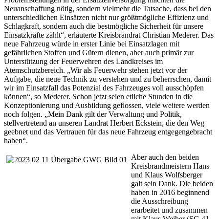
Neuanschaffung nötig, sondern vielmehr die Tatsache, dass bei den
unterschiedlichen Einsätzen nicht nur größtmögliche Effizienz und
Schlagkraft, sondern auch die bestmögliche Sicherheit für unsere
Einsatzkräfte zählt“, erläuterte Kreisbrandrat Christian Mederer. Das
neue Fahrzeug würde in erster Linie bei Einsatzlagen mit
gefährlichen Stoffen und Gütern dienen, aber auch primär zur
Unterstützung der Feuerwehren des Landkreises im
Atemschutzbereich. „Wir als Feuerwehr stehen jetzt vor der
Aufgabe, die neue Technik zu verstehen und zu beherrschen, damit
wir im Einsatzfall das Potenzial des Fahrzeuges voll ausschöpfen
können“, so Mederer. Schon jetzt seien etliche Stunden in die
Konzeptionierung und Ausbildung geflossen, viele weitere werden
noch folgen. „Mein Dank gilt der Verwaltung und Politik,
stellvertretend an unseren Landrat Herbert Eckstein, die den Weg
geebnet und das Vertrauen für das neue Fahrzeug entgegengebracht
haben“.
Aber auch den beiden
Kreisbrandmeistern Hans
und Klaus Wolfsberger
galt sein Dank. Die beiden
haben in 2016 beginnend
die Ausschreibung
erarbeitet und zusammen
mit Klaus Weiher (SG 41